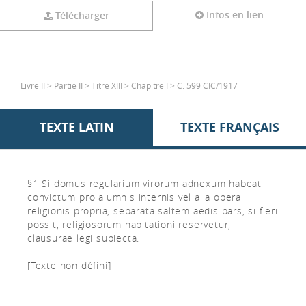
Infos en lien
Télécharger
Livre II > Partie II > Titre XIII > Chapitre I > C. 599 CIC/1917
TEXTE LATIN
TEXTE FRANÇAIS
§1 Si domus regularium virorum adnexum habeat
convictum pro alumnis internis vel alia opera
religionis propria, separata saltem aedis pars, si fieri
possit, religiosorum habitationi reservetur,
clausurae legi subiecta.
[Texte non défini]