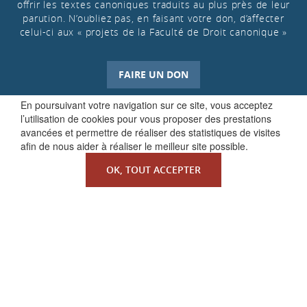
offrir les textes canoniques traduits au plus près de leur
parution. N’oubliez pas, en faisant votre don, d’affecter
celui-ci aux « projets de la Faculté de Droit canonique »
FAIRE UN DON
En poursuivant votre navigation sur ce site, vous acceptez
l’utilisation de cookies pour vous proposer des prestations
avancées et permettre de réaliser des statistiques de visites
afin de nous aider à réaliser le meilleur site possible.
OK, TOUT ACCEPTER
QUI SOMMES-NOUS ?
La Faculté de Droit canonique
Partenaires / mécènes