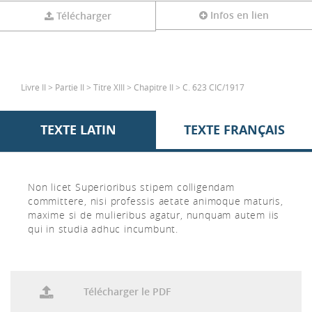
Infos en lien
Télécharger
Livre II > Partie II > Titre XIII > Chapitre II > C. 623 CIC/1917
TEXTE LATIN
TEXTE FRANÇAIS
Non licet Superioribus stipem colligendam
committere, nisi professis aetate animoque maturis,
maxime si de mulieribus agatur, nunquam autem iis
qui in studia adhuc incumbunt.
Télécharger le PDF