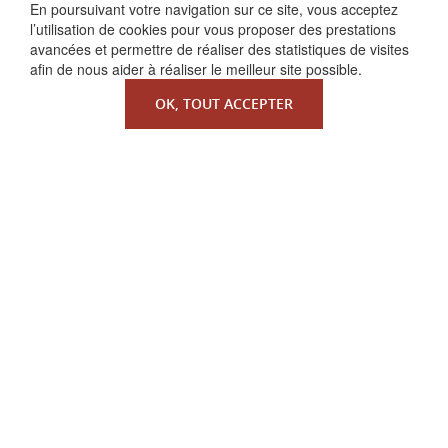
FAIRE UN DON
En poursuivant votre navigation sur ce site, vous acceptez
l’utilisation de cookies pour vous proposer des prestations
avancées et permettre de réaliser des statistiques de visites
afin de nous aider à réaliser le meilleur site possible.
OK, TOUT ACCEPTER
QUI SOMMES-NOUS ?
La Faculté de Droit canonique
Partenaires / mécènes
Liens utiles
MENTIONS LÉGALES