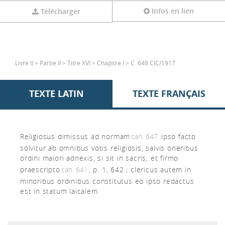
Infos en lien
Télécharger
Livre II > Partie II > Titre XVI > Chapitre I > C. 648 CIC/1917
TEXTE LATIN
TEXTE FRANÇAIS
Religiosus dimissus ad normam
can. 647
ipso facto
solvitur ab omnibus votis religiosis, salvis oneribus
ordini maiori adnexis, si sit in sacris, et firmo
praescripto
can. 641
, p. 1, 642 ; clericus autem in
minoribus ordinibus constitutus eo ipso redactus
est in statum laicalem.