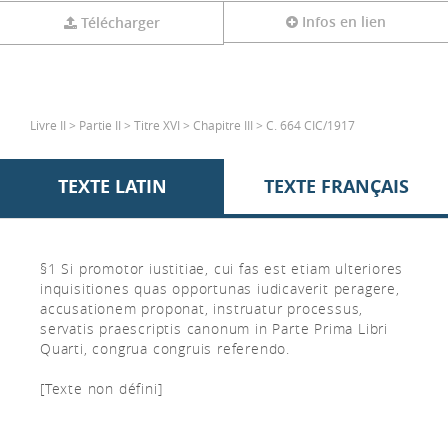
Infos en lien
Télécharger
Livre II > Partie II > Titre XVI > Chapitre III > C. 664 CIC/1917
TEXTE LATIN
TEXTE FRANÇAIS
§1 Si promotor iustitiae, cui fas est etiam ulteriores
inquisitiones quas opportunas iudicaverit peragere,
accusationem proponat, instruatur processus,
servatis praescriptis canonum in Parte Prima Libri
Quarti, congrua congruis referendo.
[Texte non défini]