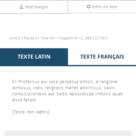
Infos en lien
Télécharger
Livre II > Partie II > Titre XVI > Chapitre IV > C. 669 CIC/1917
TEXTE LATIN
TEXTE FRANÇAIS
§1 Professus qui vota perpetua emisit, a religione
dimissus, votis religiosis manet adstrictus, salvis
constitutionibus aut Sedis Apostolicae indultis quae
aliud ferant.
[Texte non défini]