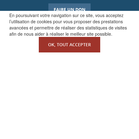
FAIRE UN DON
En poursuivant votre navigation sur ce site, vous acceptez
l’utilisation de cookies pour vous proposer des prestations
avancées et permettre de réaliser des statistiques de visites
afin de nous aider à réaliser le meilleur site possible.
OK, TOUT ACCEPTER
QUI SOMMES-NOUS ?
La Faculté de Droit canonique
Partenaires / mécènes
Liens utiles
MENTIONS LÉGALES