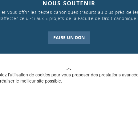
NOUS SOUTENIR
et vous offrir les textes canoniques traduits au plus près de leu
d’affecter celui-ci aux « projets de la Faculté de Droit canonique 
FAIRE UN DON
ptez l’utilisation de cookies pour vous proposer des prestations avancé
réaliser le meilleur site possible.
QUI SOMMES-NOUS ?
La Faculté de Droit canonique