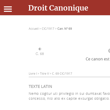
Droit Canonique
Accueil
Accueil >
CIC/1917 >
Can. N° 69
Droit Canonique
Ressources
C. 68
Ce canon est 
Actualités
Connexion
Livre I > Titre V > C. 69 CIC/1917
TEXTE LATIN
Nemo cogitur uti privilegio in sui dumtaxat fav
concesso, nisi alio ex capite exsurgat obligatio.