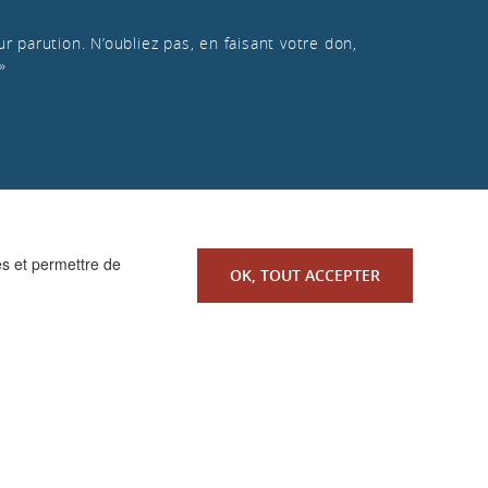
r parution. N’oubliez pas, en faisant votre don,
»
es et permettre de
OK, TOUT ACCEPTER