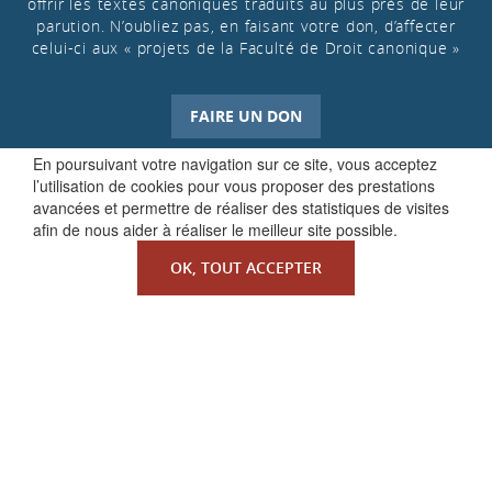
offrir les textes canoniques traduits au plus près de leur
parution. N’oubliez pas, en faisant votre don, d’affecter
celui-ci aux « projets de la Faculté de Droit canonique »
FAIRE UN DON
En poursuivant votre navigation sur ce site, vous acceptez
l’utilisation de cookies pour vous proposer des prestations
avancées et permettre de réaliser des statistiques de visites
afin de nous aider à réaliser le meilleur site possible.
OK, TOUT ACCEPTER
QUI SOMMES-NOUS ?
La Faculté de Droit canonique
Partenaires / mécènes