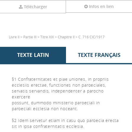
Infos en lien
Télécharger
Livre II > Partie III > Titre XIX > Chapitre II > C. 716 CIC/1917
TEXTE LATIN
TEXTE FRANÇAIS
§1 Confraternitates et piae uniones, in propriis
ecclesiis erectae, functiones non paroeciales,
servatis servandis, independenter a parocho
exercere
possunt, dummodo ministerio paroeciali in
paroeciali ecclesia non noceant.
§2 Idem servetur etiam in casu quo paroecia erecta
sit in ipsa confraternitatis ecclesia.