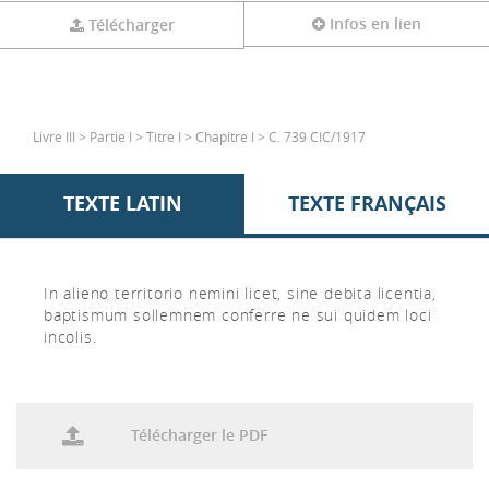
Infos en lien
Télécharger
Livre III > Partie I > Titre I > Chapitre I > C. 739 CIC/1917
TEXTE LATIN
TEXTE FRANÇAIS
In alieno territorio nemini licet, sine debita licentia,
baptismum sollemnem conferre ne sui quidem loci
incolis.
Télécharger le PDF