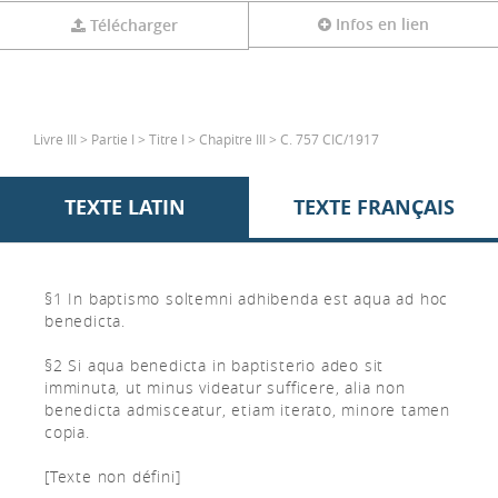
Infos en lien
Télécharger
Livre III > Partie I > Titre I > Chapitre III > C. 757 CIC/1917
TEXTE LATIN
TEXTE FRANÇAIS
§1 In baptismo soltemni adhibenda est aqua ad hoc
benedicta.
§2 Si aqua benedicta in baptisterio adeo sit
imminuta, ut minus videatur sufficere, alia non
benedicta admisceatur, etiam iterato, minore tamen
copia.
[Texte non défini]