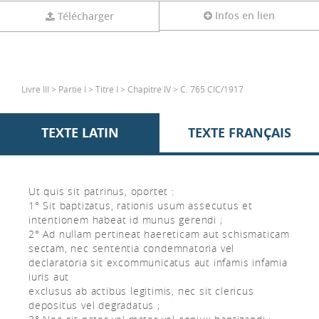
Infos en lien
Télécharger
Livre III > Partie I > Titre I > Chapitre IV > C. 765 CIC/1917
TEXTE LATIN
TEXTE FRANÇAIS
Ut quis sit patrinus, oportet :
1° Sit baptizatus, rationis usum assecutus et
intentionem habeat id munus gerendi ;
2° Ad nullam pertineat haereticam aut schismaticam
sectam, nec sententia condemnatoria vel
declaratoria sit excommunicatus aut infamis infamia
iuris aut
exclusus ab actibus legitimis, nec sit clericus
depositus vel degradatus ;