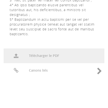
3° Nec sit pater vel mater vel coniux baptizandi ;
4° Ab ipso baptizando eiusve parentibus vel
tutoribus aut, his deficientibus, a ministro sit
designatus ;
5° Baptizandum in actu baptismi per se vel per
procuratorem physice teneat aut tangat vel statim
levet seu suscipiat de sacro fonte aut de manibus
baptizantis.
Télécharger le PDF
Canons liés