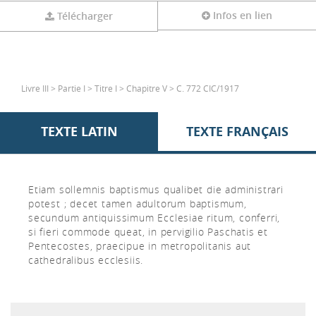
Infos en lien
Télécharger
Livre III > Partie I > Titre I > Chapitre V > C. 772 CIC/1917
TEXTE LATIN
TEXTE FRANÇAIS
Etiam sollemnis baptismus qualibet die administrari
potest ; decet tamen adultorum baptismum,
secundum antiquissimum Ecclesiae ritum, conferri,
si fieri commode queat, in pervigilio Paschatis et
Pentecostes, praecipue in metropolitanis aut
cathedralibus ecclesiis.