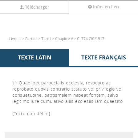
Infos en lien
Télécharger
Livre III > Partie I > Titre I > Chapitre V > C. 774 CIC/1917
TEXTE LATIN
TEXTE FRANÇAIS
§1 Quaelibet paroecialis ecclesia, revocato ac
reprobato quovis contrario statuto vel privilegio vel
consuetudine, baptismalem habeat fontem, salvo
legitimo iure cumulativo aliis ecclesiis iam quaesito.
[Texte non défini]