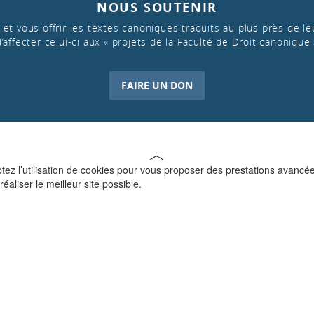
NOUS SOUTENIR
et vous offrir les textes canoniques traduits au plus près de leu
d’affecter celui-ci aux « projets de la Faculté de Droit canonique 
FAIRE UN DON
ptez l’utilisation de cookies pour vous proposer des prestations avancé
réaliser le meilleur site possible.
QUI SOMMES-NOUS ?
La Faculté de Droit canonique