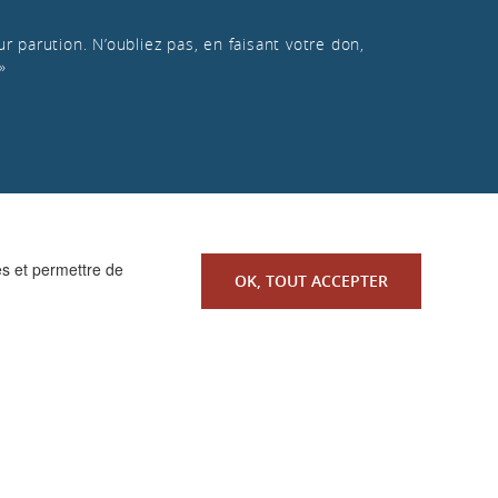
r parution. N’oubliez pas, en faisant votre don,
»
es et permettre de
OK, TOUT ACCEPTER