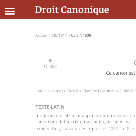
Droit Canonique
Accueil
Accueil >
CIC/1917 >
Can. N° 809
Droit Canonique
Ressources
C. 808
Ce canon est 
Actualités
Connexion
Livre III > Partie I > Titre III > Chapitre I > Article I > C. 809 
TEXTE LATIN
Integrum est Missam applicaro pro quibusvis tu
tum etiam defunctis purgatorio igne admissa
expiantibus, salvo praescripto
can. 2262
, p. 2, n.