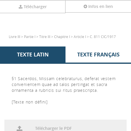
Infos en lien
Télécharger
Livre III > Partie I > Titre III > Chapitre I > Article I > C. 811 CIC/1917
TEXTE LATIN
TEXTE FRANÇAIS
§1 Sacerdos, Missam celebraturus, deferat vestem
convenientem quae ad talos pertingat et sacra
ornamenta a rubricis sui ritus praescripta.
[Texte non défini]
Télécharger le PDF