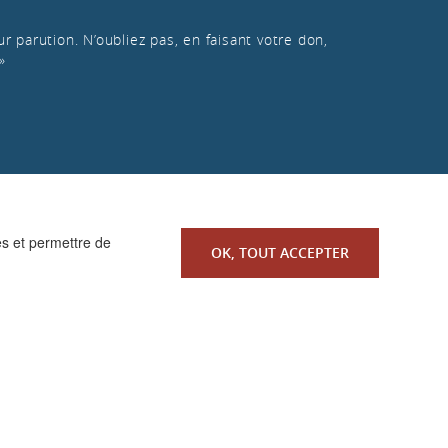
r parution. N’oubliez pas, en faisant votre don,
»
es et permettre de
OK, TOUT ACCEPTER