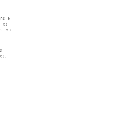
ns le
 les
oit ou
es
es.