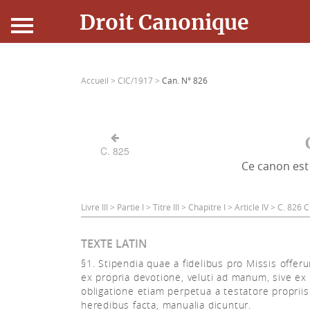
Droit Canonique
Accueil
Accueil >
CIC/1917 >
Can. N° 826
Droit Canonique
Ressources
C. 825
Ce canon est 
Actualités
Connexion
Livre III > Partie I > Titre III > Chapitre I > Article IV > C. 826
TEXTE LATIN
§1. Stipendia quae a fidelibus pro Missis offeru
ex propria devotione, veluti ad manum, sive ex
obligatione etiam perpetua a testatore propriis
heredibus facta, manualia dicuntur.