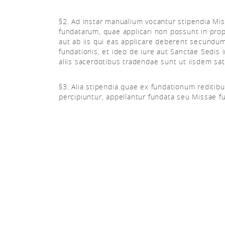
§2. Ad instar manualium vocantur stipendia Mi
fundatarum, quae applicari non possunt in prop
aut ab iis qui eas applicare deberent secundu
fundationis, et ideo de iure aut Sanctae Sedis 
aliis sacerdotibus tradendae sunt ut iisdem sati
§3. Alia stipendia quae ex fundationum reditib
percipiuntur, appellantur fundata seu Missae f