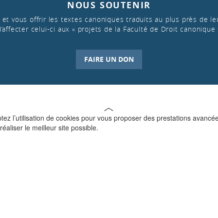
NOUS SOUTENIR
et vous offrir les textes canoniques traduits au plus près de leu
d’affecter celui-ci aux « projets de la Faculté de Droit canonique 
FAIRE UN DON
ptez l’utilisation de cookies pour vous proposer des prestations avancé
réaliser le meilleur site possible.
QUI SOMMES-NOUS ?
La Faculté de Droit canonique