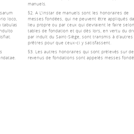
manuels.
ssarum
§2. A L'instar de manuels sont les honoraires de
rio loco,
messes fondées, qui ne peuvent être appliqués da
m tabulas
lieu propre ou par ceux qui devraient le faire selon
indulto
tables de fondation et qui dès lors, en vertu du dr
sfiat.
par indult du Saint-Siège, sont transmis à d'autres
prêtres pour que ceux-ci y satisfassent.
us
§3. Les autres honoraires qui sont prélevés sur d
undatae.
revenus de fondations sont appelés messes fondé