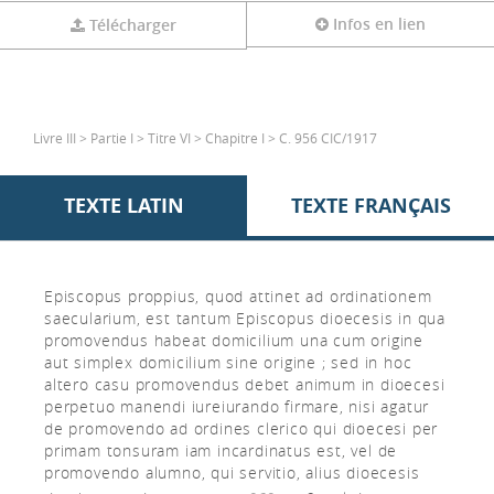
Infos en lien
Télécharger
Livre III > Partie I > Titre VI > Chapitre I > C. 956 CIC/1917
TEXTE LATIN
TEXTE FRANÇAIS
Episcopus proppius, quod attinet ad ordinationem
saecularium, est tantum Episcopus dioecesis in qua
promovendus habeat domicilium una cum origine
aut simplex domicilium sine origine ; sed in hoc
altero casu promovendus debet animum in dioecesi
perpetuo manendi iureiurando firmare, nisi agatur
de promovendo ad ordines clerico qui dioecesi per
primam tonsuram iam incardinatus est, vel de
promovendo alumno, qui servitio, alius dioecesis