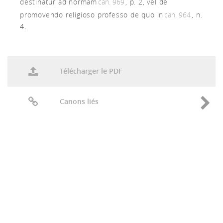
destinatur ad normam
can. 969
, p. 2, vel de
promovendo religioso professo de quo in
can. 964
, n.
4.
Télécharger le PDF
Canons liés