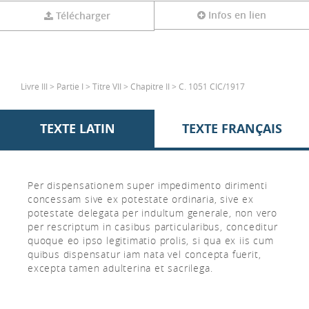
Infos en lien
Télécharger
Livre III > Partie I > Titre VII > Chapitre II > C. 1051 CIC/1917
TEXTE LATIN
TEXTE FRANÇAIS
Per dispensationem super impedimento dirimenti
concessam sive ex potestate ordinaria, sive ex
potestate delegata per indultum generale, non vero
per rescriptum in casibus particularibus, conceditur
quoque eo ipso legitimatio prolis, si qua ex iis cum
quibus dispensatur iam nata vel concepta fuerit,
excepta tamen adulterina et sacrilega.