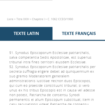
Livre > Titre XXIV > Chapitre I > C. 1062 CCEO/1990
TEXTE LATIN
TEXTE FRANÇAIS
§1. Synodus Episcoporum Ecclesiae patriarchalis,
salva competentia Sedis Apostolicae, est superius
tribunal intra fines territorii eiusdem Ecclesiae.
§2. Synodus Episcoporum Ecclesiae patriarchalis per
secreta suffragia eligere debet ad quinquennium ex
suo gremio Moderatorem generalem
administrationis iustitiae necnon duos Episcopos,
qui cum eo praeside constituunt tribunal; si vero
unus ex his tribus Episcopis est in causa vel adesse
non potest, Patriarcha de consensu Synodi
permanentis ei alium Episcopum substituat; item in
casu recusationis videat Patriarcha de consensu