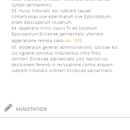
Synodi permanentis.
§3. Huius tribunalis est iudicare causas
contentiosas sive eparchiarum sive Episcoporum,
etiam Episcoporum titularium.
§4. Appellatio in his causis fit ad Synodum
Episcoporum Ecclesiae patriarchalis ulteriore
appellatione remota salvo
can. 1059.
§5. Moderatori generali administrationis iustitiae est
ius vigilandi omnibus tribunalibus intra fines
territorii Ecclesiae patriarchalis sitis necnon ius
decisionem ferendi in recusatione contra aliquem
iudicem tribunalis ordinarii Ecclesiae patriarchalis.
ANNOTATION