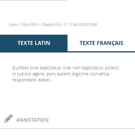
Livre > Titre XXIV > Chapitre VII > C. 1134 CCEO/1990
TEXTE LATIN
TEXTE FRANÇAIS
Quilibet sive baptizatus sive non baptizatus potest
in iudicio agere; pars autem legitime conventa
respondere debet.
ANNOTATION