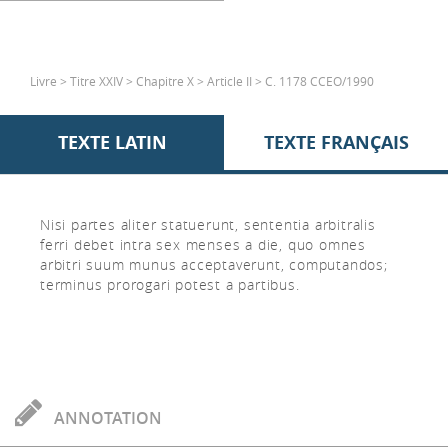
Livre > Titre XXIV > Chapitre X > Article II > C. 1178 CCEO/1990
TEXTE LATIN
TEXTE FRANÇAIS
Nisi partes aliter statuerunt, sententia arbitralis
ferri debet intra sex menses a die, quo omnes
arbitri suum munus acceptaverunt, computandos;
terminus prorogari potest a partibus.
ANNOTATION