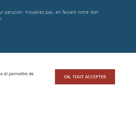
r parution. N’oubliez pas, en faisant votre don,
»
es et permettre de
OK, TOUT ACCEPTER