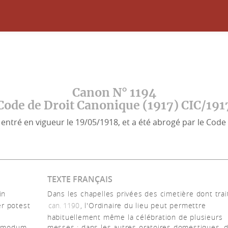
Canon N° 1194
Code de Droit Canonique (1917) CIC/191
entré en vigueur le 19/05/1918, et a été abrogé par le Code 
TEXTE FRANÇAIS
in
Dans les chapelles privées des cimetière dont trai
er potest
can. 1190
, l'Ordinaire du lieu peut permettre
s
habituellement même la célébration de plusieurs
er modum
messes ; dans les autres oratoires domestiques, 