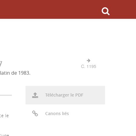
7
C. 1195
latin de 1983.
Télécharger le PDF
Canons liés
te le
d'une