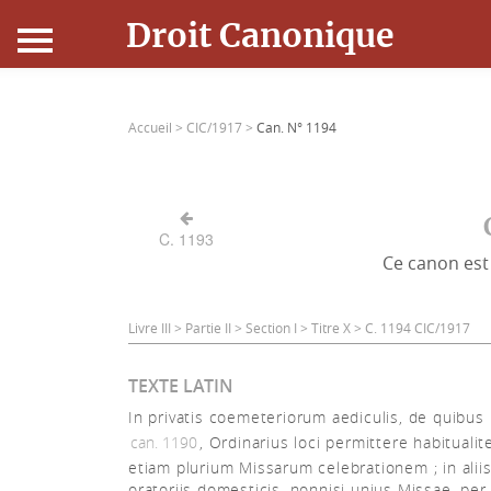
Droit Canonique
Accueil
Accueil >
CIC/1917 >
Can. N° 1194
Droit Canonique
Ressources
C. 1193
Ce canon est 
Actualités
Connexion
Livre III > Partie II > Section I > Titre X > C. 1194 CIC/1917
TEXTE LATIN
In privatis coemeteriorum aediculis, de quibus 
can. 1190
, Ordinarius loci permittere habitualit
etiam plurium Missarum celebrationem ; in alii
oratoriis domesticis, nonnisi unius Missae, p