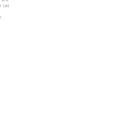
e cas
;
n