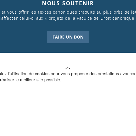
NOUS SOUTENIR
et vous offrir les textes canoniques traduits au plus près de leu
d’affecter celui-ci aux « projets de la Faculté de Droit canonique 
FAIRE UN DON
ptez l’utilisation de cookies pour vous proposer des prestations avancé
réaliser le meilleur site possible.
QUI SOMMES-NOUS ?
La Faculté de Droit canonique