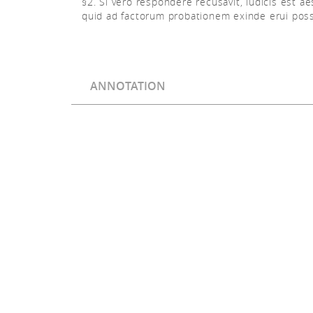
§2. Si vero respondere recusavit, iudicis est ae
quid ad factorum probationem exinde erui poss
ANNOTATION