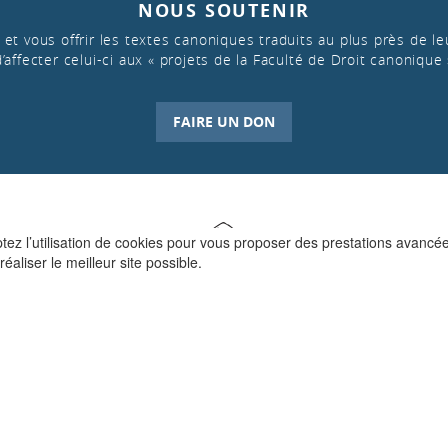
NOUS SOUTENIR
et vous offrir les textes canoniques traduits au plus près de leu
d’affecter celui-ci aux « projets de la Faculté de Droit canonique 
FAIRE UN DON
ptez l’utilisation de cookies pour vous proposer des prestations avancé
réaliser le meilleur site possible.
QUI SOMMES-NOUS ?
La Faculté de Droit canonique