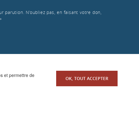
r parution. N’oubliez pas, en faisant votre don,
»
es et permettre de
OK, TOUT ACCEPTER