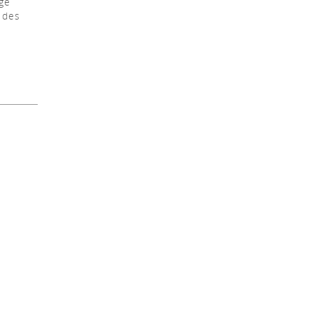
uge
e des