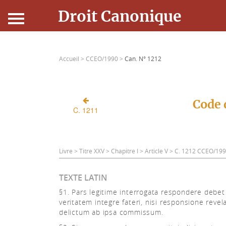
Droit Canonique
Accueil
Accueil >
CCEO/1990 >
Can. N° 1212
Droit Canonique
Ressources
Code 
C. 1211
Actualités
Connexion
Livre > Titre XXV > Chapitre I > Article V > C. 1212 CCEO/19
TEXTE LATIN
§1. Pars legitime interrogata respondere debet
veritatem integre fateri, nisi responsione revel
delictum ab ipsa commissum.