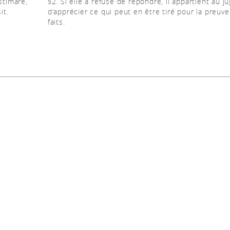
stimare,
§2. Si elle a refusé de répondre, il appartient au j
it.
d'apprécier ce qui peut en être tiré pour la preuv
faits.