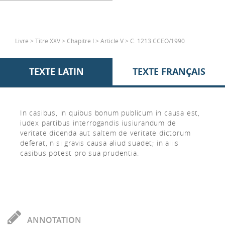
Livre > Titre XXV > Chapitre I > Article V > C. 1213 CCEO/1990
TEXTE LATIN
TEXTE FRANÇAIS
In casibus, in quibus bonum publicum in causa est,
iudex partibus interrogandis iusiurandum de
veritate dicenda aut saltem de veritate dictorum
deferat, nisi gravis causa aliud suadet; in aliis
casibus potest pro sua prudentia.
ANNOTATION