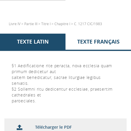
Livre IV > Partie III > Titre I > Chapitre I > C. 1217 CIC/1983
TEXTE LATIN
TEXTE FRANÇAIS
§1 Aedificatione rite peracta, nova ecclesia quam
primum dedicetur aut
saltem benedicatur, sacrae liturgiae legibus
servatis.
§2 Sollemni ritu dedicentur ecclesiae, praesertim
cathedrales et
paroeciales.
Télécharger le PDF