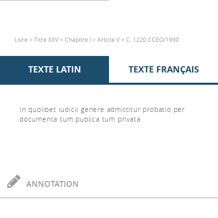
Livre > Titre XXV > Chapitre I > Article V > C. 1220 CCEO/1990
TEXTE LATIN
TEXTE FRANÇAIS
In quolibet iudicii genere admittitur probatio per
documenta tum publica tum privata.
ANNOTATION