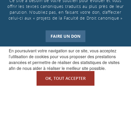
Ce site a besoin de votre soutien pour évoluer et vous
offrir les textes canoniques traduits au plus près de leur
parution. N’oubliez pas, en faisant votre don, d’affecter
celui-ci aux « projets de la Faculté de Droit canonique »
FAIRE UN DON
En poursuivant votre navigation sur ce site, vous acceptez
l’utilisation de cookies pour vous proposer des prestations
avancées et permettre de réaliser des statistiques de visites
afin de nous aider à réaliser le meilleur site possible.
OK, TOUT ACCEPTER
QUI SOMMES-NOUS ?
La Faculté de Droit canonique