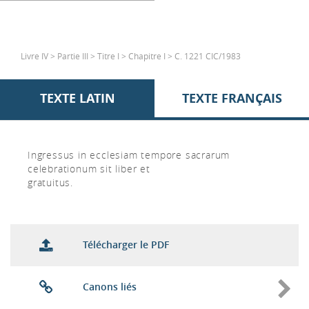
Livre IV > Partie III > Titre I > Chapitre I > C. 1221 CIC/1983
TEXTE LATIN
TEXTE FRANÇAIS
Ingressus in ecclesiam tempore sacrarum
celebrationum sit liber et
gratuitus.
Télécharger le PDF
Canons liés