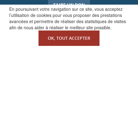
FAIRE UN DON
En poursuivant votre navigation sur ce site, vous acceptez
l’utilisation de cookies pour vous proposer des prestations
avancées et permettre de réaliser des statistiques de visites
afin de nous aider à réaliser le meilleur site possible.
OK, TOUT ACCEPTER
QUI SOMMES-NOUS ?
La Faculté de Droit canonique
Partenaires / mécènes
Liens utiles
MENTIONS LÉGALES