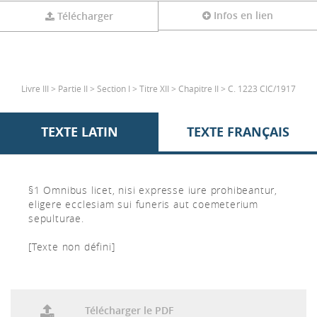
Infos en lien
Télécharger
Livre III > Partie II > Section I > Titre XII > Chapitre II > C. 1223 CIC/1917
TEXTE LATIN
TEXTE FRANÇAIS
§1 Omnibus licet, nisi expresse iure prohibeantur,
eligere ecclesiam sui funeris aut coemeterium
sepulturae.
[Texte non défini]
Télécharger le PDF