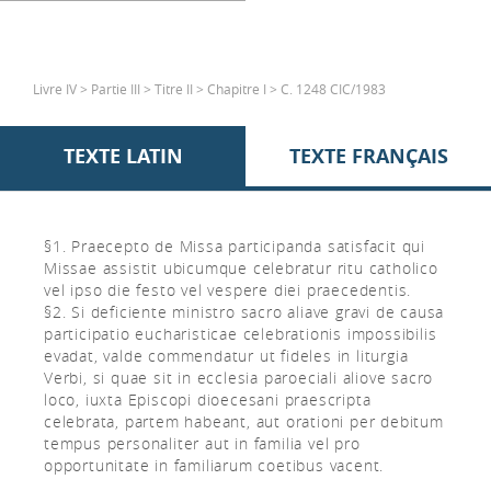
Livre IV > Partie III > Titre II > Chapitre I > C. 1248 CIC/1983
TEXTE LATIN
TEXTE FRANÇAIS
§1. Praecepto de Missa participanda satisfacit qui
Missae assistit ubicumque celebratur ritu catholico
vel ipso die festo vel vespere diei praecedentis.
§2. Si deficiente ministro sacro aliave gravi de causa
participatio eucharisticae celebrationis impossibilis
evadat, valde commendatur ut fideles in liturgia
Verbi, si quae sit in ecclesia paroeciali aliove sacro
loco, iuxta Episcopi dioecesani praescripta
celebrata, partem habeant, aut orationi per debitum
tempus personaliter aut in familia vel pro
opportunitate in familiarum coetibus vacent.