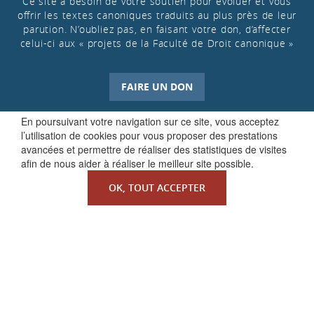
Ce site a besoin de votre soutien pour évoluer et vous
offrir les textes canoniques traduits au plus près de leur
parution. N’oubliez pas, en faisant votre don, d’affecter
celui-ci aux « projets de la Faculté de Droit canonique »
FAIRE UN DON
En poursuivant votre navigation sur ce site, vous acceptez
l’utilisation de cookies pour vous proposer des prestations
avancées et permettre de réaliser des statistiques de visites
afin de nous aider à réaliser le meilleur site possible.
OK, TOUT ACCEPTER
QUI SOMMES-NOUS ?
La Faculté de Droit canonique