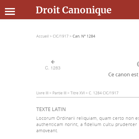
Droit Canonique
Accueil
Accueil >
CIC/1917 >
Can. N° 1284
Droit Canonique
Ressources
C. 1283
Ce canon est 
Actualités
Connexion
Livre III > Partie III > Titre XVI > C. 1284 CIC/1917
TEXTE LATIN
Locorum Ordinarii reliquiam, quam certo non e
authenticam norint, a fidelium cultu prudenter
amoveant.