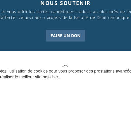
NOUS SOUTENIR
et vous offrir les textes canoniques traduits au plus près de leu
d’affecter celui-ci aux « projets de la Faculté de Droit canonique 
FAIRE UN DON
ptez l’utilisation de cookies pour vous proposer des prestations avancé
réaliser le meilleur site possible.
QUI SOMMES-NOUS ?
La Faculté de Droit canonique