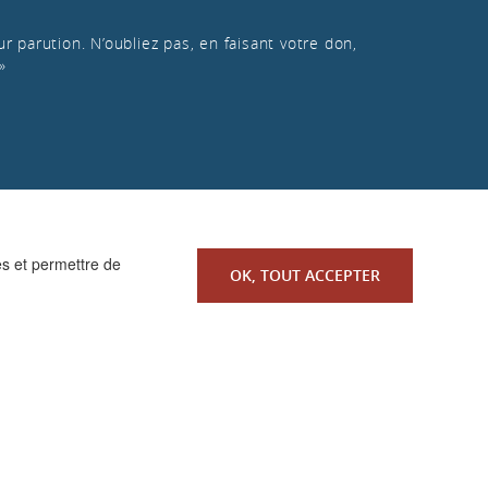
r parution. N’oubliez pas, en faisant votre don,
»
es et permettre de
OK, TOUT ACCEPTER