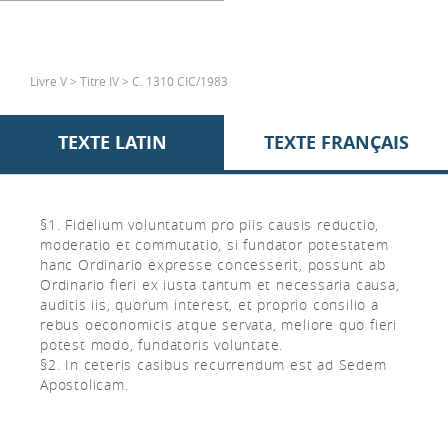
Livre V > Titre IV > C. 1310 CIC/1983
TEXTE LATIN
TEXTE FRANÇAIS
§1. Fidelium voluntatum pro piis causis reductio,
moderatio et commutatio, si fundator potestatem
hanc Ordinario expresse concesserit, possunt ab
Ordinario fieri ex iusta tantum et necessaria causa,
auditis iis, quorum interest, et proprio consilio a
rebus oeconomicis atque servata, meliore quo fieri
potest modo, fundatoris voluntate.
§2. In ceteris casibus recurrendum est ad Sedem
Apostolicam.