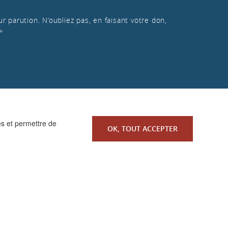
r parution. N’oubliez pas, en faisant votre don,
»
es et permettre de
OK, TOUT ACCEPTER