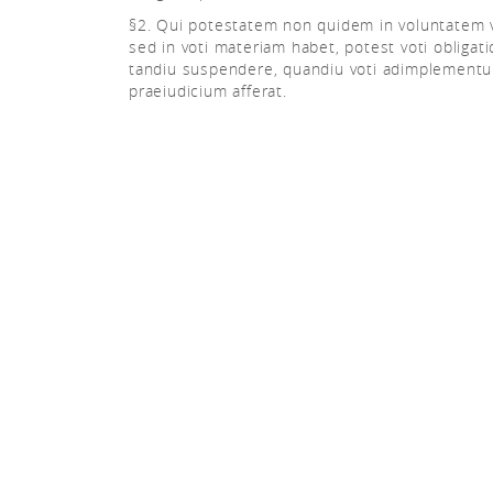
§2. Qui potestatem non quidem in voluntatem v
sed in voti materiam habet, potest voti obliga
tandiu suspendere, quandiu voti adimplementu
praeiudicium afferat.