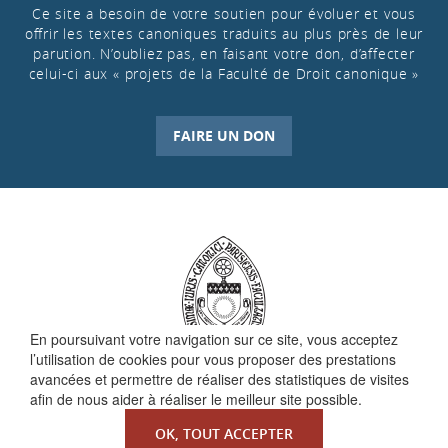
Ce site a besoin de votre soutien pour évoluer et vous
offrir les textes canoniques traduits au plus près de leur
parution. N’oubliez pas, en faisant votre don, d’affecter
celui-ci aux « projets de la Faculté de Droit canonique »
FAIRE UN DON
En poursuivant votre navigation sur ce site, vous acceptez
l’utilisation de cookies pour vous proposer des prestations
avancées et permettre de réaliser des statistiques de visites
afin de nous aider à réaliser le meilleur site possible.
QUI SOMMES-NOUS ?
OK, TOUT ACCEPTER
La Faculté de Droit canonique