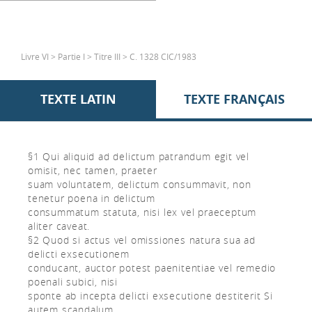
Livre VI > Partie I > Titre III > C. 1328 CIC/1983
TEXTE LATIN
TEXTE FRANÇAIS
§1 Qui aliquid ad delictum patrandum egit vel
omisit, nec tamen, praeter
suam voluntatem, delictum consummavit, non
tenetur poena in delictum
consummatum statuta, nisi lex vel praeceptum
aliter caveat.
§2 Quod si actus vel omissiones natura sua ad
delicti exsecutionem
conducant, auctor potest paenitentiae vel remedio
poenali subici, nisi
sponte ab incepta delicti exsecutione destiterit Si
autem scandalum