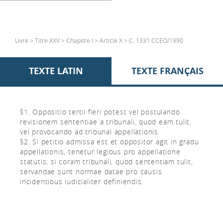
Livre > Titre XXV > Chapitre I > Article X > C. 1331 CCEO/1990
TEXTE LATIN
TEXTE FRANÇAIS
§1. Oppositio tertii fieri potest vel postulando
revisionem sententiae a tribunali, quod eam tulit,
vel provocando ad tribunal appellationis.
§2. Si petitio admissa est et oppositor agit in gradu
appellationis, tenetur legibus pro appellatione
statutis; si coram tribunali, quod sententiam tulit,
servandae sunt normae datae pro causis
incidentibus iudicialiter definiendis.