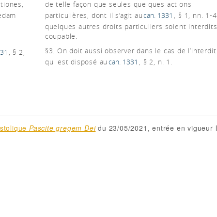
tiones,
de telle façon que seules quelques actions
aedam
particulières, dont il s’agit au
can. 1331
, § 1, nn. 1-
quelques autres droits particuliers soient interdit
coupable.
§3. On doit aussi observer dans le cas de l’interdit
331
, § 2,
qui est disposé au
can. 1331
, § 2, n. 1.
ostolique
Pascite gregem Dei
du 23/05/2021, entrée en vigueur 