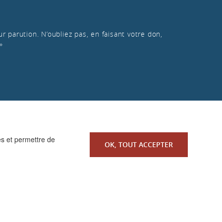
r parution. N’oubliez pas, en faisant votre don,
»
es et permettre de
OK, TOUT ACCEPTER