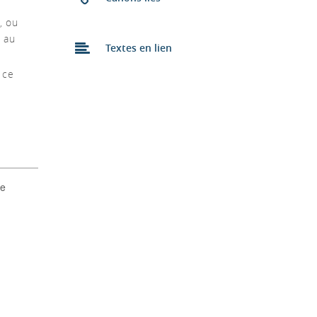
4, ou
s au
Textes en lien
 ce
le