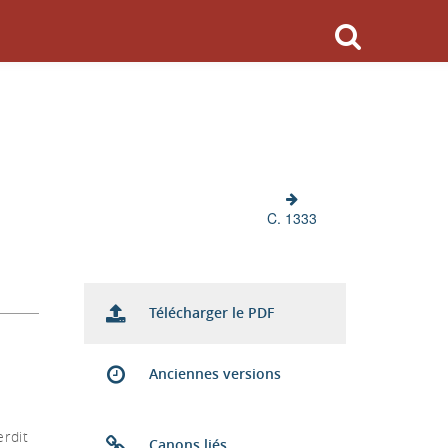
C. 1333
Télécharger le PDF
Anciennes versions
s
erdit
Canons liés