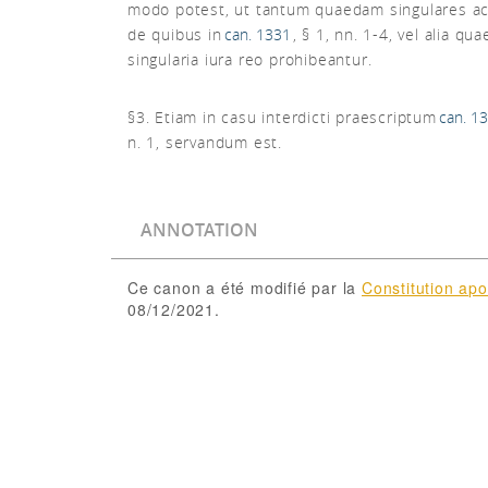
modo potest, ut tantum quaedam singulares ac
de quibus in
can. 1331
, § 1, nn. 1-4, vel alia qu
singularia iura reo prohibeantur.
§3. Etiam in casu interdicti praescriptum
can. 1
n. 1, servandum est.
ANNOTATION
Ce canon a été modifié par la
Constitution ap
08/12/2021.