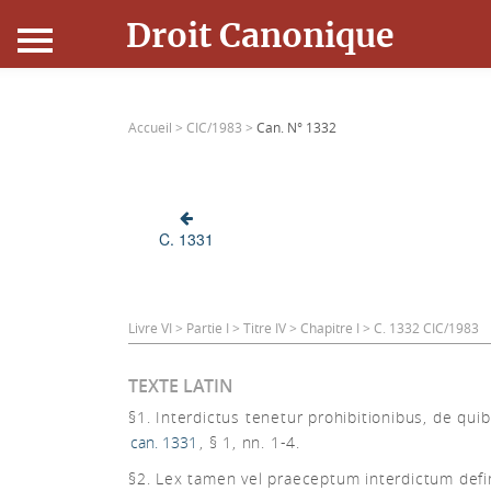
Droit Canonique
Accueil
Accueil >
CIC/1983 >
Can. N° 1332
Droit Canonique
Ressources
C. 1331
Actualités
Connexion
Livre VI > Partie I > Titre IV > Chapitre I > C. 1332 CIC/1983
TEXTE LATIN
§1. Interdictus tenetur prohibitionibus, de quib
can. 1331
, § 1, nn. 1-4.
§2. Lex tamen vel praeceptum interdictum defi