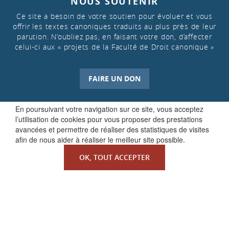
NOUS SOUTENIR
Ce site a besoin de votre soutien pour évoluer et vous
offrir les textes canoniques traduits au plus près de leur
parution. N’oubliez pas, en faisant votre don, d’affecter
celui-ci aux « projets de la Faculté de Droit canonique »
FAIRE UN DON
En poursuivant votre navigation sur ce site, vous acceptez
l’utilisation de cookies pour vous proposer des prestations
avancées et permettre de réaliser des statistiques de visites
afin de nous aider à réaliser le meilleur site possible.
OK, TOUT ACCEPTER
QUI SOMMES-NOUS ?