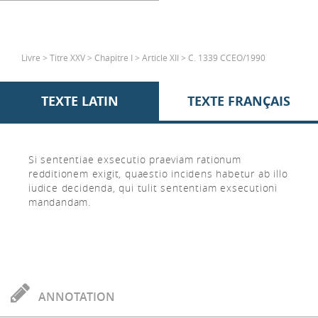
Livre > Titre XXV > Chapitre I > Article XII > C. 1339 CCEO/1990
TEXTE LATIN
TEXTE FRANÇAIS
Si sententiae exsecutio praeviam rationum
redditionem exigit, quaestio incidens habetur ab illo
iudice decidenda, qui tulit sententiam exsecutioni
mandandam.
ANNOTATION