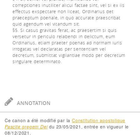
correptiones inutiliter alicui factae sint, vel si ex iis
effectus exspectare non liceat, Ordinarius det
praeceptum poenale, in quo accurate praescribat
quid agendum vel vitandum sit.
§5. Si casus gravitas ferat, ac praesertim si quis
versetur in periculo relabendi in delictum, eum
Ordinarius, etiam praeter poenas ad normam iuris
irrogatas vel declaratas per sententiam vel
decretum, submittat vigilantiae modo per decretum
singulare determinato.
ANNOTATION
Ce canon a été modifié par la
Constitution apostolique
Pascite gregem Dei
du 23/05/2021, entrée en vigueur le
08/12/2021.