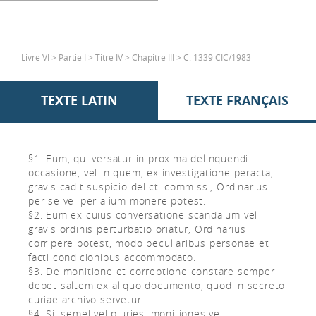
Livre VI > Partie I > Titre IV > Chapitre III > C. 1339 CIC/1983
TEXTE LATIN
TEXTE FRANÇAIS
§1. Eum, qui versatur in proxima delinquendi
occasione, vel in quem, ex investigatione peracta,
gravis cadit suspicio delicti commissi, Ordinarius
per se vel per alium monere potest.
§2. Eum ex cuius conversatione scandalum vel
gravis ordinis perturbatio oriatur, Ordinarius
corripere potest, modo peculiaribus personae et
facti condicionibus accommodato.
§3. De monitione et correptione constare semper
debet saltem ex aliquo documento, quod in secreto
curiae archivo servetur.
§4. Si, semel vel pluries, monitiones vel