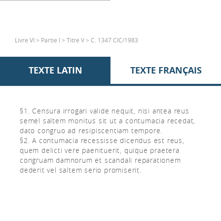
Livre VI > Partie I > Titre V > C. 1347 CIC/1983
TEXTE LATIN
TEXTE FRANÇAIS
§1. Censura irrogari valide nequit, nisi antea reus
semel saltem monitus sit ut a contumacia recedat,
dato congruo ad resipiscentiam tempore.
§2. A contumacia recessisse dicendus est reus,
quem delicti vere paenituerit, quique praetera
congruam damnorum et scandali reparationem
dederit vel saltem serio promiserit.