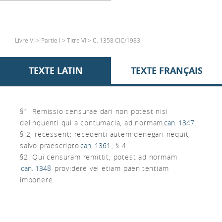
Livre VI > Partie I > Titre VI > C. 1358 CIC/1983
TEXTE LATIN
TEXTE FRANÇAIS
§1. Remissio censurae dari non potest nisi
delinquenti qui a contumacia, ad normam
can. 1347
,
§ 2, recesserit; recedenti autem denegari nequit,
salvo praescripto
can. 1361
, § 4.
§2. Qui censuram remittit, potest ad normam
can. 1348
providere vel etiam paenitentiam
imponere.