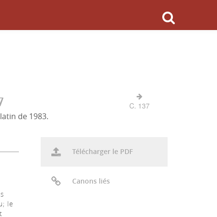
7
C. 137
latin de 1983.
Télécharger le PDF
Canons liés
es
u; le
t