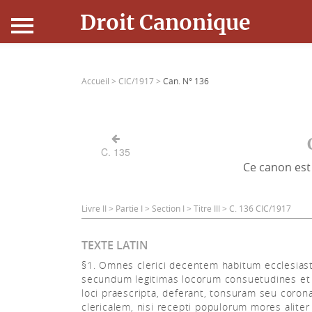
Droit Canonique
Accueil
Accueil >
CIC/1917 >
Can. N° 136
Droit Canonique
Ressources
C. 135
Ce canon est 
Actualités
Connexion
Livre II > Partie I > Section I > Titre III > C. 136 CIC/1917
TEXTE LATIN
§1. Omnes clerici decentem habitum ecclesias
secundum legitimas locorum consuetudines et 
loci praescripta, deferant, tonsuram seu coro
clericalem, nisi recepti populorum mores aliter 