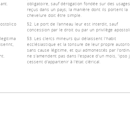
ant.
obligatoire, sauf dérogation fondée sur des usage
reçus dans un pays; la manière dont ils portent la
chevelure doit être simple.
postolico
§2. Le port de l'anneau leur est interdit, sauf
concession par le droit ou par un privilège apostol
 legitima
§3. Les clercs mineurs qui délaissent l'habit
serint,
ecclésiastique et la tonsure de leur propre autorit
sans cause légitime, et qui admonestés par l'ordin
nt.
ne s'amendent pas dans l'espace d'un mois, 'ipso j
cessent d'appartenir à l'état clérical.