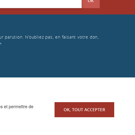
OK
r parution. N’oubliez pas, en faisant votre don,
»
es et permettre de
OK, TOUT ACCEPTER