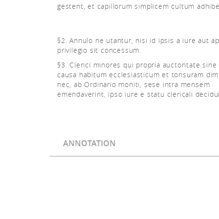
gestent, et capillorum simplicem cultum adhibe
§2. Annulo ne utantur, nisi id ipsis a iure aut a
privilegio sit concessum.
§3. Clerici minores qui propria auctoritate sine
causa habitum ecclesiasticum et tonsuram dimi
nec, ab Ordinario moniti, sese intra mensem
emendaverint, ipso iure e statu clericali decidu
ANNOTATION