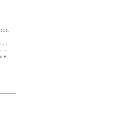
s
ique.
é et
aire
ure'