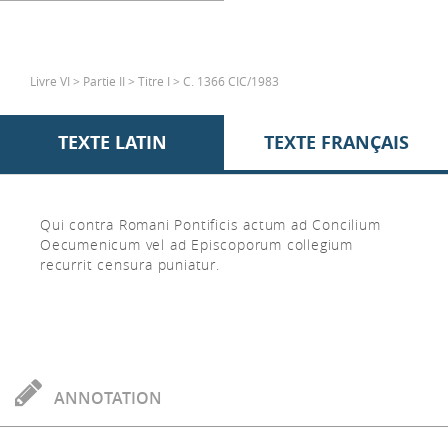
Livre VI > Partie II > Titre I > C. 1366 CIC/1983
TEXTE LATIN
TEXTE FRANÇAIS
Qui contra Romani Pontificis actum ad Concilium
Oecumenicum vel ad Episcoporum collegium
recurrit censura puniatur.
ANNOTATION