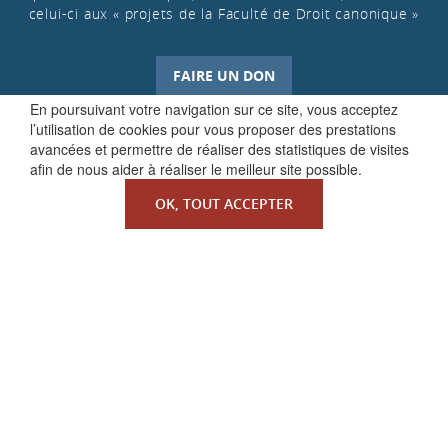
celui-ci aux « projets de la Faculté de Droit canonique »
FAIRE UN DON
En poursuivant votre navigation sur ce site, vous acceptez
l’utilisation de cookies pour vous proposer des prestations
avancées et permettre de réaliser des statistiques de visites
afin de nous aider à réaliser le meilleur site possible.
OK, TOUT ACCEPTER
QUI SOMMES-NOUS ?
La Faculté de Droit canonique
Partenaires / mécènes
Liens utiles