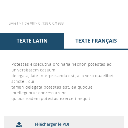
Livre I > Titre VIII > C. 138 CIC/1983
TEXTE LATIN
TEXTE FRANÇAIS
Potestas exsecutiva ordinaria necnon potestas ad
universitatem casuum
delegata, late interpretanda est, alia vero quaelibet
stricte ; cui
tamen delegata potestas est, ea quoque
intelleguntur concessa sine
quibus eadem potestas exerceri nequit.
Télécharger le PDF