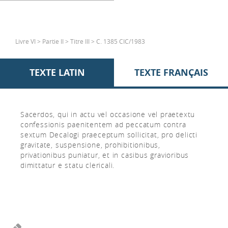
Livre VI > Partie II > Titre III > C. 1385 CIC/1983
TEXTE LATIN
TEXTE FRANÇAIS
Sacerdos, qui in actu vel occasione vel praetextu
confessionis paenitentem ad peccatum contra
sextum Decalogi praeceptum sollicitat, pro delicti
gravitate, suspensione, prohibitionibus,
privationibus puniatur, et in casibus gravioribus
dimittatur e statu clericali.