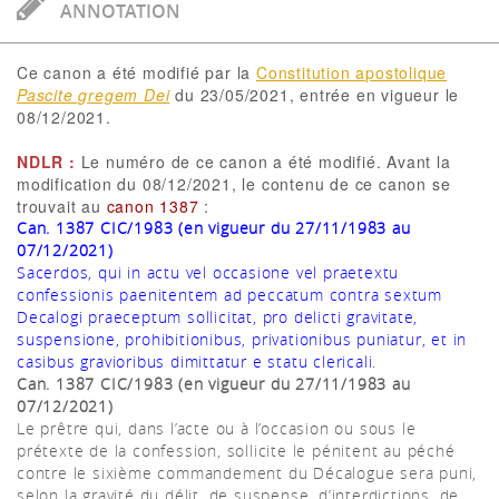
ANNOTATION
Ce canon a été modifié par la
Constitution apostolique
Pascite gregem Dei
du 23/05/2021, entrée en vigueur le
08/12/2021.
NDLR :
Le numéro de ce canon a été modifié. Avant la
modification du 08/12/2021, le contenu de ce canon se
trouvait au
canon 1387
:
Can. 1387 CIC/1983 (en vigueur du 27/11/1983 au
07/12/2021)
Sacerdos, qui in actu vel occasione vel praetextu
confessionis paenitentem ad peccatum contra sextum
Decalogi praeceptum sollicitat, pro delicti gravitate,
suspensione, prohibitionibus, privationibus puniatur, et in
casibus gravioribus dimittatur e statu clericali.
Can. 1387 CIC/1983
(en vigueur du 27/11/1983 au
07/12/2021)
Le prêtre qui, dans l’acte ou à l’occasion ou sous le
prétexte de la confession, sollicite le pénitent au péché
contre le sixième commandement du Décalogue sera puni,
selon la gravité du délit, de suspense, d’interdictions, de