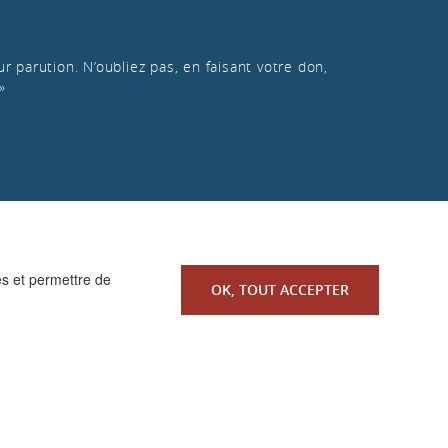
r parution. N’oubliez pas, en faisant votre don,
»
es et permettre de
OK, TOUT ACCEPTER