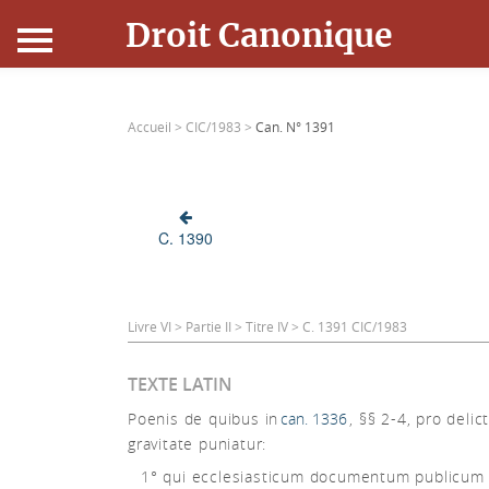
Droit Canonique
Accueil
Accueil >
CIC/1983 >
Can. N° 1391
Droit Canonique
Ressources
C. 1390
Actualités
Connexion
Livre VI > Partie II > Titre IV > C. 1391 CIC/1983
TEXTE LATIN
Poenis de quibus in
can. 1336
, §§ 2-4, pro delict
gravitate puniatur:
1° qui ecclesiasticum documentum publicum