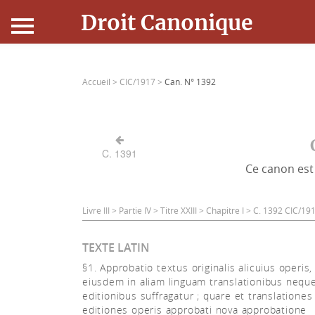
Droit Canonique
Accueil
Accueil >
CIC/1917 >
Can. N° 1392
Droit Canonique
Ressources
C. 1391
Ce canon est 
Actualités
Connexion
Livre III > Partie IV > Titre XXIII > Chapitre I > C. 1392 CIC/19
TEXTE LATIN
§1. Approbatio textus originalis alicuius operis
eiusdem in aliam linguam translationibus neque 
editionibus suffragatur ; quare et translationes
editiones operis approbati nova approbatione