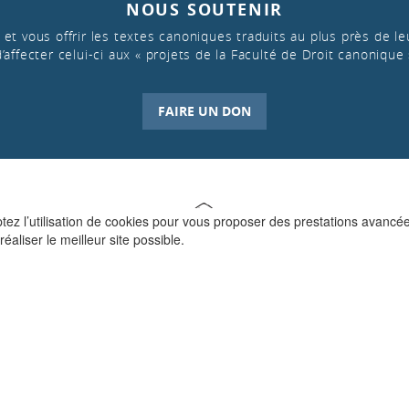
NOUS SOUTENIR
et vous offrir les textes canoniques traduits au plus près de leu
d’affecter celui-ci aux « projets de la Faculté de Droit canonique 
FAIRE UN DON
ptez l’utilisation de cookies pour vous proposer des prestations avancé
réaliser le meilleur site possible.
QUI SOMMES-NOUS ?
La Faculté de Droit canonique