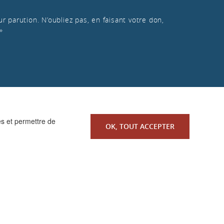
r parution. N’oubliez pas, en faisant votre don,
»
es et permettre de
OK, TOUT ACCEPTER