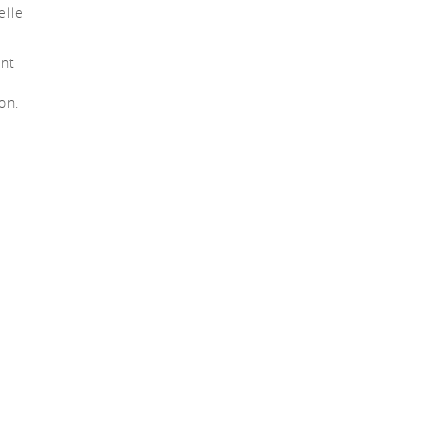
elle
ont
on.