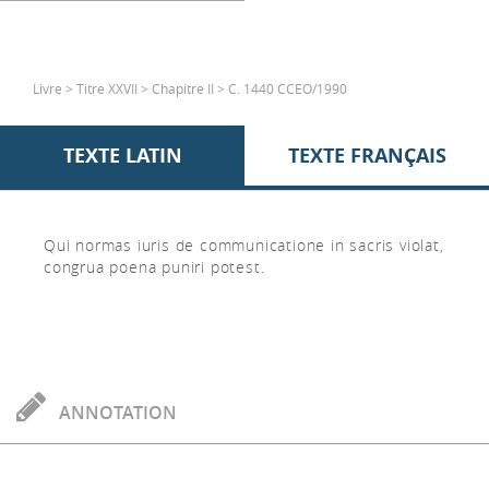
Livre > Titre XXVII > Chapitre II > C. 1440 CCEO/1990
TEXTE LATIN
TEXTE FRANÇAIS
Qui normas iuris de communicatione in sacris violat,
congrua poena puniri potest.
ANNOTATION