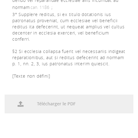
denuo vel reparandae ecclesiae aliis incumbat ad
normam
can. 1186
;
3° Supplere reditus, si ex titulo dotationis ius
patronatus proveniat, cum ecclesiae vel beneficii
reditus ita defecerint, ut nequeat amplius vel cultus
decenter in ecclesia exerceri, vel beneficium
conferri.
§2 Si ecclesia collapsa fuerit vel necessariis indigeat
reparationibus, aut si reditus defecerint ad normam
p. 1, nn. 2, 3, ius patronatus interim quiescit.
[Texte non défini]
Télécharger le PDF