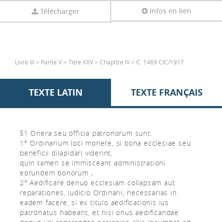
Infos en lien
Télécharger
Livre III > Partie V > Titre XXV > Chapitre IV > C. 1469 CIC/1917
TEXTE LATIN
TEXTE FRANÇAIS
§1 Onera seu officia patronorum sunt:
1° Ordinarium loci monere, si bona ecclesiae seu
beneficii dilapidari viderint,
quin tamen se immisceant administrationi
eorundem bonorum ;
2° Aedificare denuo ecclesiam collapsam aut
reparationes, iudicio Ordinarii, necessarias in
eadem facere, si ex titulo aedificationis ius
patronatus habeant, et nisi onus aedificandae