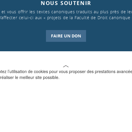
NOUS SOUTENIR
et vous offrir les textes canoniques traduits au plus près de leu
d’affecter celui-ci aux « projets de la Faculté de Droit canonique 
FAIRE UN DON
ptez l’utilisation de cookies pour vous proposer des prestations avancé
réaliser le meilleur site possible.
QUI SOMMES-NOUS ?
La Faculté de Droit canonique