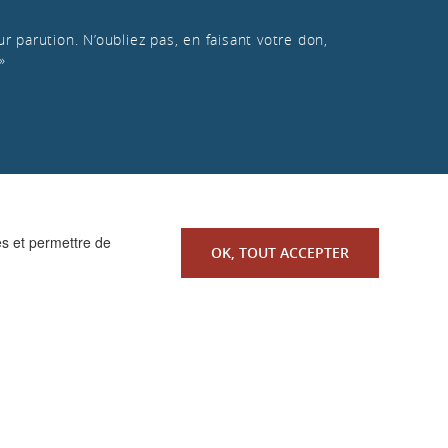
r parution. N’oubliez pas, en faisant votre don,
»
es et permettre de
OK, TOUT ACCEPTER