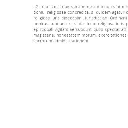
§2. Imo licet in personam moralem non sint er
domui religiosae concredita, si quidem agatur
religiosa iuris dioecesani, iurisdictioni Ordinarii
penitus subduntur ; si de domo religiosa iuris po
episcopali vigilantiae subsunt quod spectat ad r
magisteria, honestatem morum, exercitationes p
sacrorum administrationem.