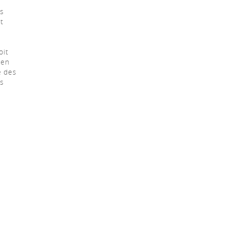
es
t
oit
 en
é des
es