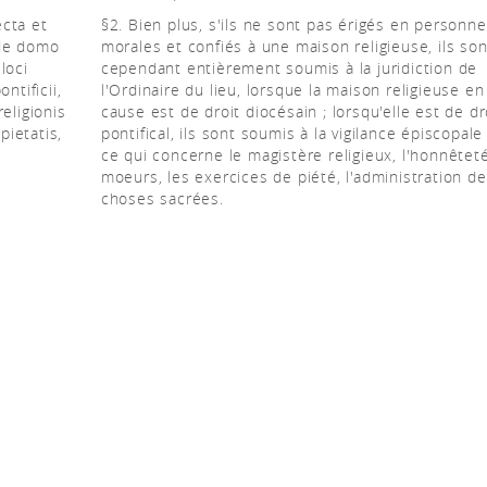
ecta et
§2. Bien plus, s'ils ne sont pas érigés en personn
 de domo
morales et confiés à une maison religieuse, ils son
 loci
cependant entièrement soumis à la juridiction de
ntificii,
l'Ordinaire du lieu, lorsque la maison religieuse en
eligionis
cause est de droit diocésain ; lorsqu'elle est de dr
ietatis,
pontifical, ils sont soumis à la vigilance épiscopale
ce qui concerne le magistère religieux, l'honnêtet
moeurs, les exercices de piété, l'administration d
choses sacrées.