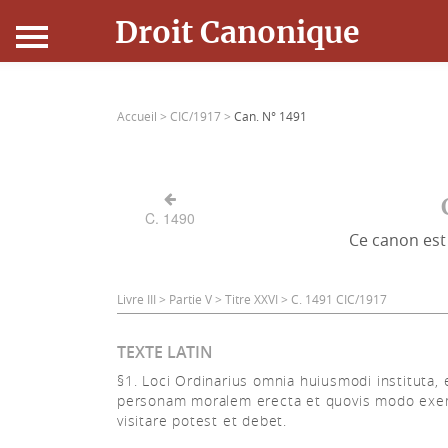
Droit Canonique
Accueil
Accueil >
CIC/1917 >
Can. N° 1491
Droit Canonique
Ressources
C. 1490
Ce canon est 
Actualités
Connexion
Livre III > Partie V > Titre XXVI > C. 1491 CIC/1917
TEXTE LATIN
§1. Loci Ordinarius omnia huiusmodi instituta, 
personam moralem erecta et quovis modo exe
visitare potest et debet.