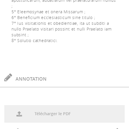
apostolicarum, abbatiarum vel praelaturarum nullius
;
5° Eleemosynae et onera Missarum ;
6° Beneficium ecclesiasticum sine titulo ;
7° Ius visitationis et obedientiae, ita ut subditi a
nullo Praelato visitari possint et nulli Praelato iam
subsint ;
8° Solutio cathedratici.
ANNOTATION
Télécharger le PDF