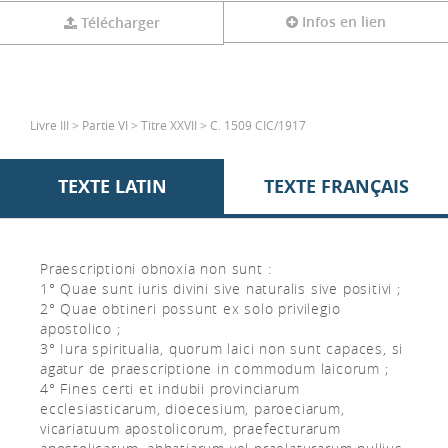
Infos en lien
Télécharger
Livre III > Partie VI > Titre XXVII > C. 1509 CIC/1917
TEXTE LATIN
TEXTE FRANÇAIS
Praescriptioni obnoxia non sunt :
1° Quae sunt iuris divini sive naturalis sive positivi ;
2° Quae obtineri possunt ex solo privilegio
apostolico ;
3° Iura spiritualia, quorum laici non sunt capaces, si
agatur de praescriptione in commodum laicorum ;
4° Fines certi et indubii provinciarum
ecclesiasticarum, dioecesium, paroeciarum,
vicariatuum apostolicorum, praefecturarum