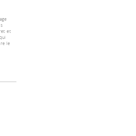
age
es
ret et
qui
re le