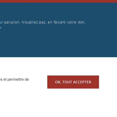
r parution. N’oubliez pas, en faisant votre don,
»
es et permettre de
OK, TOUT ACCEPTER