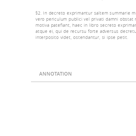
§2. In decreto exprimantur saltem summarie mo
vero periculum publici vel privati damni obstat
motiva patefiant, haec in libro secreto exprima
atque ei, qui de recursu forte adversus decre
interposito videt, ostendantur, si ipse petit.
ANNOTATION