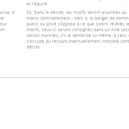
et l'équité.
tiva; si
§2. Dans le décret, les motifs seront exprimés au
 ne
moins sommairement ; mais si le danger de domm
ntur
public ou privé s'oppose à ce que soient révélés l
tum
motifs, ceux-ci seront consignés dans un livre sec
seront montrés, s'il le demande lui-même, à celui 
s'occupe du recours éventuellement interjeté cont
décret.