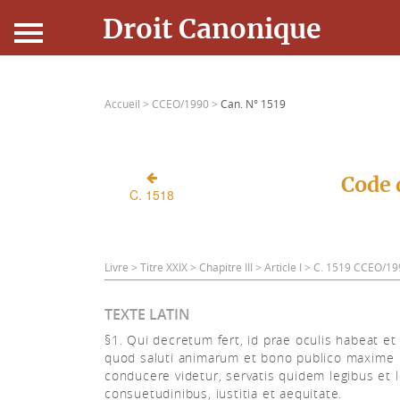
Droit Canonique
Accueil
Accueil >
CCEO/1990 >
Can. N° 1519
Droit Canonique
Ressources
Code 
C. 1518
Actualités
Connexion
Livre > Titre XXIX > Chapitre III > Article I > C. 1519 CCEO/1
TEXTE LATIN
§1. Qui decretum fert, id prae oculis habeat et
quod saluti animarum et bono publico maxime
conducere videtur, servatis quidem legibus et l
consuetudinibus, iustitia et aequitate.